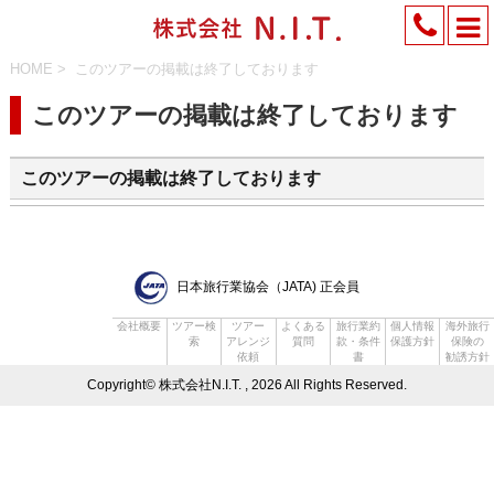
HOME
>
このツアーの掲載は終了しております
このツアーの掲載は終了しております
このツアーの掲載は終了しております
日本旅行業協会（JATA) 正会員
会社概要
ツアー検
ツアー
よくある
旅行業約
個人情報
海外旅行
索
アレンジ
質問
款・条件
保護方針
保険の
依頼
書
勧誘方針
Copyright© 株式会社N.I.T. , 2026 All Rights Reserved.