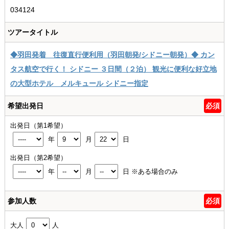
034124
ツアータイトル
◆羽田発着 往復直行便利用（羽田朝発/シドニー朝発）◆ カン
タス航空で行く！ シドニー ３日間（２泊） 観光に便利な好立地
の大型ホテル メルキュール シドニー指定
希望出発日
必須
出発日（第1希望）
年
月
日
出発日（第2希望）
年
月
日
※ある場合のみ
参加人数
必須
大人
人