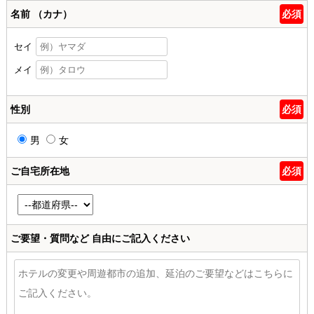
名前 （カナ）
必須
セイ
メイ
性別
必須
男
女
ご自宅所在地
必須
ご要望・質問など
自由にご記入ください