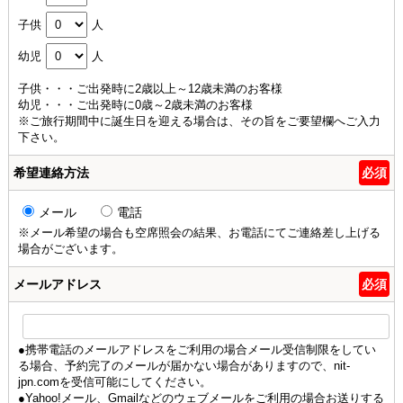
子供
人
幼児
人
子供・・・ご出発時に2歳以上～12歳未満のお客様
幼児・・・ご出発時に0歳～2歳未満のお客様
※ご旅行期間中に誕生日を迎える場合は、その旨をご要望欄へご入力
下さい。
希望連絡方法
必須
メール
電話
※メール希望の場合も空席照会の結果、お電話にてご連絡差し上げる
場合がございます。
メールアドレス
必須
●携帯電話のメールアドレスをご利用の場合メール受信制限をしてい
る場合、予約完了のメールが届かない場合がありますので、nit-
jpn.comを受信可能にしてください。
●Yahoo!メール、Gmailなどのウェブメールをご利用の場合お送りする