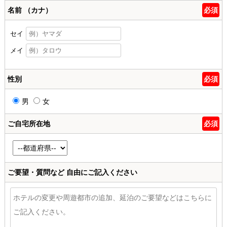
名前 （カナ）
必須
セイ
メイ
性別
必須
男
女
ご自宅所在地
必須
ご要望・質問など
自由にご記入ください