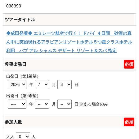
038393
ツアータイトル
◆成田発着◆ エミレーツ航空で行く！ ドバイ ４日間 砂漠の真
ん中に突如現れるアラビアンリゾートホテル５つ星クラスホテル
利用 バブ アル シャムス デザート リゾート＆スパ 指定
希望出発日
必須
出発日（第1希望）
年
月
日
出発日（第2希望）
年
月
日
※ある場合のみ
参加人数
必須
大人
人