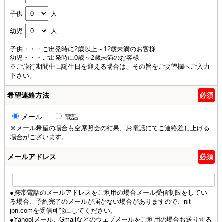
子供
人
幼児
人
子供・・・ご出発時に2歳以上～12歳未満のお客様
幼児・・・ご出発時に0歳～2歳未満のお客様
※ご旅行期間中に誕生日を迎える場合は、その旨をご要望欄へご入力
下さい。
希望連絡方法
必須
メール
電話
※メール希望の場合も空席照会の結果、お電話にてご連絡差し上げる
場合がございます。
メールアドレス
必須
●携帯電話のメールアドレスをご利用の場合メール受信制限をしてい
る場合、予約完了のメールが届かない場合がありますので、nit-
jpn.comを受信可能にしてください。
●Yahoo!メール、Gmailなどのウェブメールをご利用の場合お送りする