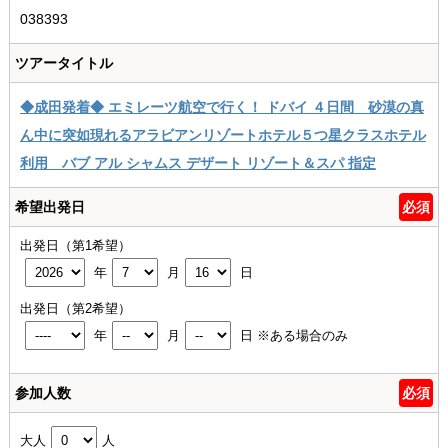
038393
ツアータイトル
◆成田発着◆ エミレーツ航空で行く！ ドバイ ４日間 砂漠の真
ん中に突如現れるアラビアンリゾートホテル５つ星クラスホテル
利用 バブ アル シャムス デザート リゾート＆スパ 指定
希望出発日
必須
出発日（第1希望）
年
月
日
出発日（第2希望）
年
月
日
※ある場合のみ
参加人数
必須
大人
人