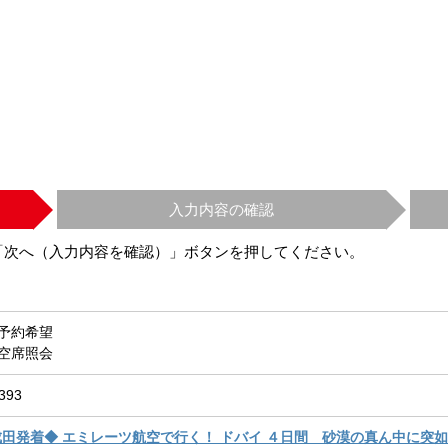
入力内容の確認
「次へ（入力内容を確認）」ボタンを押してください。
予約希望
空席照会
393
成田発着◆ エミレーツ航空で行く！ ドバイ ４日間 砂漠の真ん中に突