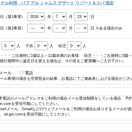
テル利用 バブ アル シャムス デザート リゾート＆スパ 指定
日（第1希望）
年
月
日
日（第2希望）
年
月
日
※ある場合のみ
人
子供
人
幼児
人
・・・ご出発時に2歳以上～12歳未満のお客様
幼児・・・ご出発時に0歳～
旅行期間中に誕生日を迎える場合は、その旨をご要望欄へご入力下さい。
メール
電話
ール希望の場合も空席照会の結果、お電話にてご連絡差し上げる場合がござ
帯電話のメールアドレスをご利用の場合メール受信制限をしている場合、予
t-jpn.comを受信可能にしてください。
ahoo!メール、Gmailなどのウェブメールをご利用の場合お送りするメール
、nit-jpn.comを受信可能にしてください。