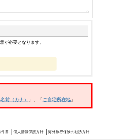
意が必要となります。
お名前（カナ）
」
、
「
ご自宅所在地
」
条件書
個人情報
保護方針
海外旅行
保険の
勧誘方針