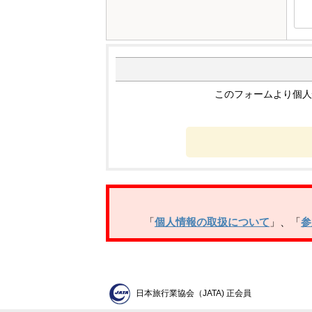
このフォームより個人
「
個人情報の取扱について
」
、
「
参
日本旅行業協会（JATA) 正会員