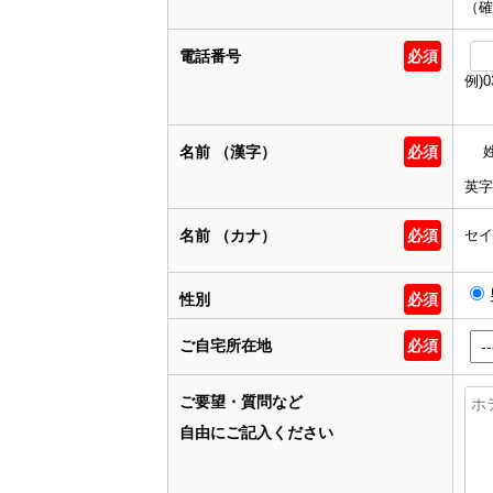
（確
電話番号
必須
例)0
名前 （漢字）
必須
英字
名前 （カナ）
必須
セイ
性別
必須
ご自宅所在地
必須
ご要望・質問など
自由にご記入ください