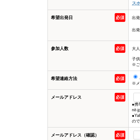
スホ
希望出発日
必須
出発
出発
参加人数
必須
大人
子供
※ご
希望連絡方法
必須
※メ
メールアドレス
必須
●携
ni
●Y
ので
メールアドレス（確認）
必須