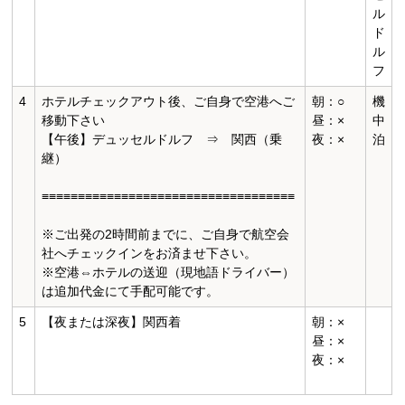
ル
ド
ル
フ
4
ホテルチェックアウト後、ご自身で空港へご
朝：○
機
移動下さい
昼：×
中
【午後】デュッセルドルフ ⇒ 関西（乗
夜：×
泊
継）
≡≡≡≡≡≡≡≡≡≡≡≡≡≡≡≡≡≡≡≡≡≡≡≡≡≡≡≡≡≡≡≡≡≡≡
※ご出発の2時間前までに、ご自身で航空会
社へチェックインをお済ませ下さい。
※空港⇔ホテルの送迎（現地語ドライバー）
は追加代金にて手配可能です。
5
【夜または深夜】関西着
朝：×
昼：×
夜：×