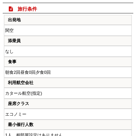

旅行条件
出発地
関空
添乗員
なし
食事
朝食
2回
昼食
0回
夕食
0回
利用航空会社
カタール航空(指定)
座席クラス
エコノミー
最小催行人数
1人 相部屋設定はありません。