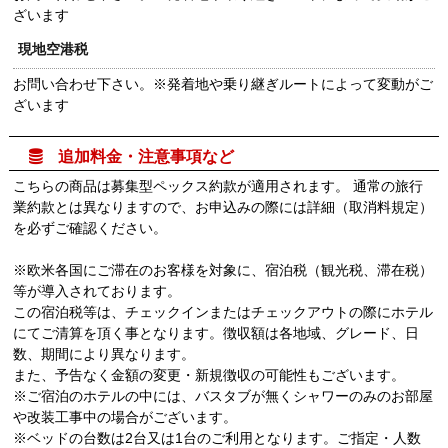
ざいます
現地空港税
お問い合わせ下さい。※発着地や乗り継ぎルートによって変動がご
ざいます

追加料金・注意事項など
こちらの商品は募集型ペックス約款が適用されます。 通常の旅行
業約款とは異なりますので、お申込みの際には詳細（取消料規定）
を必ずご確認ください。
※欧米各国にご滞在のお客様を対象に、宿泊税（観光税、滞在税）
等が導入されております。
この宿泊税等は、チェックインまたはチェックアウトの際にホテル
にてご清算を頂く事となります。徴収額は各地域、グレード、日
数、期間により異なります。
また、予告なく金額の変更・新規徴収の可能性もございます。
※ご宿泊のホテルの中には、バスタブが無くシャワーのみのお部屋
や改装工事中の場合がございます。
※ベッドの台数は2台又は1台のご利用となります。ご指定・人数