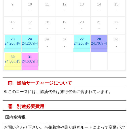
9
10
11
12
13
14
15
-
-
-
-
-
-
-
16
17
18
19
20
21
22
-
-
-
-
-
-
-
23
24
27
28
25
26
29
24.20万円
24.20万円
24.20万円
24.70万円
-
-
-
30
31
24.50万円
24.60万円

燃油サーチャージについて
※このコースには、燃油代金は旅行代金に含まれています。

別途必要費用
国内空港税
お問い合わせ下さい。※発着地や乗り継ぎルートによって変動がご