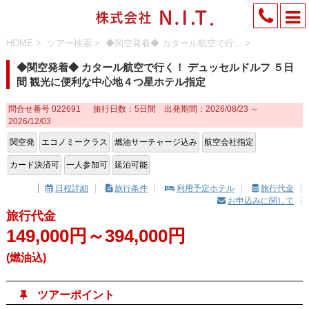
HOME
>
ツアー検索
>
◆関空発着◆ カタール航空で行...
>
◆関空発着◆ カタール航空で行く！ デュッセルドルフ ５日
間 観光に便利な中心地４つ星ホテル指定
問合せ番号 022691
旅行日数：5日間 出発期間：2026/08/23 ～
2026/12/03
関空発
エコノミークラス
燃油サーチャージ込み
航空会社指定
カード決済可
一人参加可
延泊可能
日程詳細
旅行条件
利用予定ホテル
旅行代金




お申込みに関して

旅行代金
149,000円～394,000円
(燃油込)

ツアーポイント