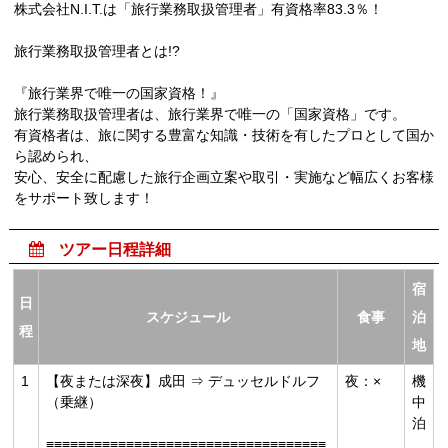
株式会社N.I.T.は「旅行業務取扱管理者」有資格率83.3％！
旅行業務取扱管理者とは!?
『旅行業界で唯一の国家資格！』
旅行業務取扱管理者は、旅行業界で唯一の「国家資格」です。
有資格者は、旅に関する豊富な知識・技術を有したプロとして国か
ら認められ、
安心、安全に配慮した旅行企画立案や取引・実施など幅広くお客様
をサポート致します！

ツアー日程詳細
宿
日
スケジュール
食事
泊
程
地
1
【夜または深夜】成田 ⇒ デュッセルドルフ
夜：×
機
（乗継）
中
泊
≡≡≡≡≡≡≡≡≡≡≡≡≡≡≡≡≡≡≡≡≡≡≡≡≡≡≡≡≡≡≡≡≡≡≡