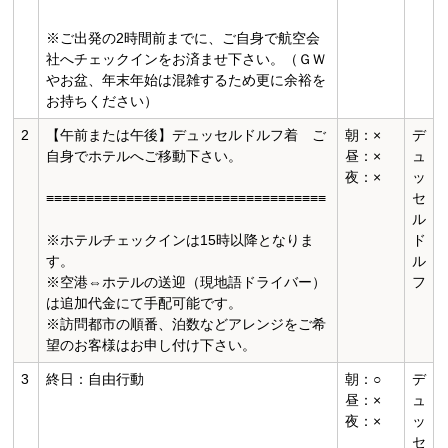
※ご出発の2時間前までに、ご自身で航空会
社へチェックインをお済ませ下さい。（ＧＷ
やお盆、年末年始は混雑するため更に余裕を
お持ちください）
2
【午前または午後】デュッセルドルフ着 ご
朝：×
デ
自身でホテルへご移動下さい。
昼：×
ュ
夜：×
ッ
≡≡≡≡≡≡≡≡≡≡≡≡≡≡≡≡≡≡≡≡≡≡≡≡≡≡≡≡≡≡≡≡≡≡≡
セ
ル
※ホテルチェックインは15時以降となりま
ド
す。
ル
※空港⇔ホテルの送迎（現地語ドライバー）
フ
は追加代金にて手配可能です。
※訪問都市の順番、泊数などアレンジをご希
望のお客様はお申し付け下さい。
3
終日：自由行動
朝：○
デ
昼：×
ュ
夜：×
ッ
セ