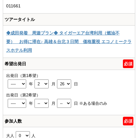
011661
ツアータイトル
◆成田発着 周遊プラン◆ タイガーエア台湾利用（燃油不
要） お得に滞在♪ 高雄＆台北３日間 価格重視 エコノミークラ
スホテル利用
希望出発日
必須
出発日（第1希望）
年
月
日
出発日（第2希望）
年
月
日
※ある場合のみ
参加人数
必須
大人
人