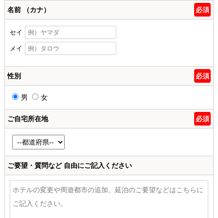
名前 （カナ）
必須
セイ
メイ
性別
必須
男
女
ご自宅所在地
必須
ご要望・質問など
自由にご記入ください