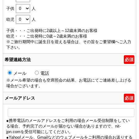
子供
人
幼児
人
子供・・・ご出発時に2歳以上～12歳未満のお客様
幼児・・・ご出発時に0歳～2歳未満のお客様
※ご旅行期間中に誕生日を迎える場合は、その旨をご要望欄へご入力
下さい。
希望連絡方法
必須
メール
電話
※メール希望の場合も空席照会の結果、お電話にてご連絡差し上げる
場合がございます。
メールアドレス
必須
●携帯電話のメールアドレスをご利用の場合メール受信制限をしてい
る場合、予約完了のメールが届かない場合がありますので、nit-
jpn.comを受信可能にしてください。
●Yahoo!メール、Gmailなどのウェブメールをご利用の場合お送りする